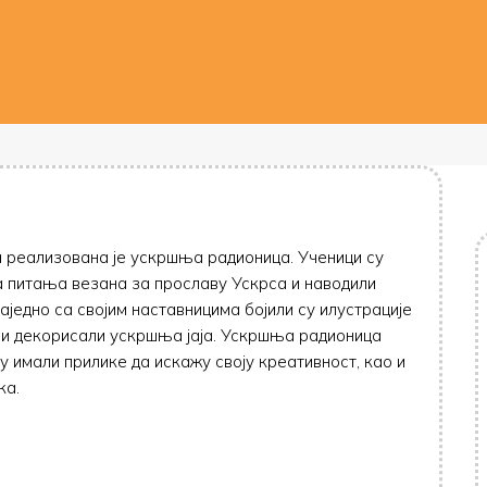
а реализована је ускршња радионица. Ученици су
 питања везана за прославу Ускрса и наводили
једно са својим наставницима бојили су илустрације
 и декорисали ускршња јаја. Ускршња радионица
су имали прилике да искажу своју креативност, као и
ка.