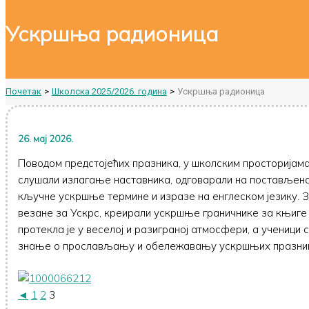
Ускршња радионица
Почетак
Школска 2025/2026. година
Ускршња радионица
26. мај 2026.
Поводом предстојећих празника, у школским просторијам
слушали излагање наставника, одговарали на постављена
кључне ускршње термине и изразе на енглеском језику. За
везане за Ускрс, креирали ускршње граничнике за књиге
протекла је у веселој и разиграној атмосфери, а ученици 
знање о прослављању и обележавању ускршњих празни
◄
1
2
3