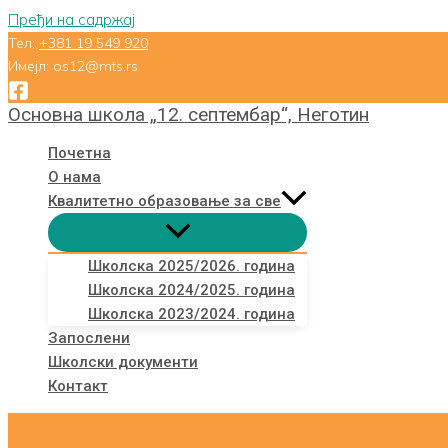
Пређи на садржај
Тел:
+381 19 549 920
Имејл: os12@mts.rs
Основна школа „12. септембар“, Неготин
Почетна
О нама
Квалитетно образовање за све
Школска 2025/2026. година
Школска 2024/2025. година
Школска 2023/2024. година
Запослени
Школски документи
Контакт