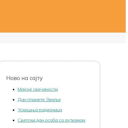
Ново на сајту
Мајске свечаности
Дан планете Земље
Ускршња радионица
Светски дан особа са аутизмом