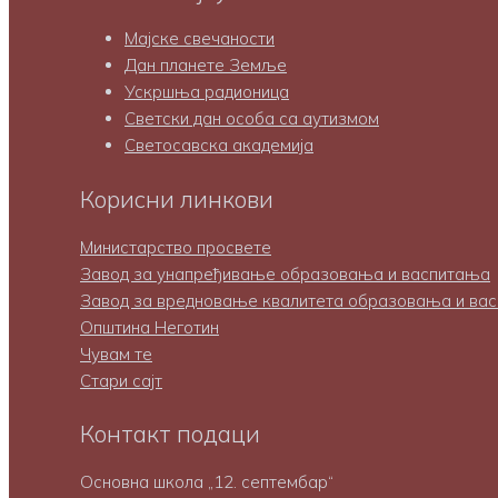
Мајске свечаности
Дан планете Земље
Ускршња радионица
Светски дан особа са аутизмом
Светосавска академија
Корисни линкови
Министарство просвете
Завод за унапређивање образовања и васпитања
Завод за вредновање квалитета образовања и ва
Општина Неготин
Чувам те
Стари сајт
Контакт подаци
Основна школа „12. септембар“