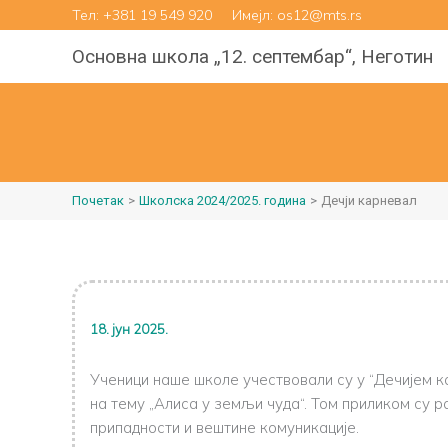
Пређи
Тел:
+381 19 549 920
Имејл: os12@mts.rs
на
Основна школа „12. септембар“, Неготин
садржај
Почетак
Школска 2024/2025. година
Дечји карневал
18. јун 2025.
Ученици наше школе учествовали су у “Дечијем к
на тему „Алиса у земљи чуда“. Том приликом су р
припадности и вештине комуникације.