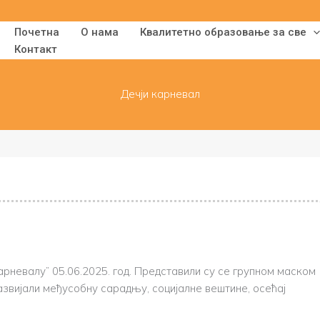
Почетна
О нама
Квалитетно образовање за све
Контакт
Дечји карневал
арневалу” 05.06.2025. год. Представили су се групном маском
азвијали међусобну сарадњу, социјалне вештине, осећај