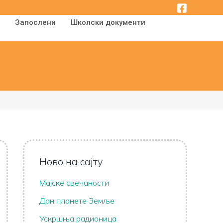
Запослени
Школски документи
Ново на сајту
Мајске свечаности
Дан планете Земље
Ускршња радионица