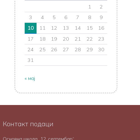
1
2
3
4
5
6
7
8
9
10
11
12
13
14
15
16
17
18
19
20
21
22
23
24
25
26
27
28
29
30
31
« мај
Контакт подаци
Основна школа „12. септембар“