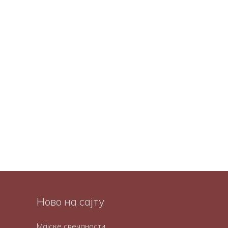
Ново на сајту
Мајске свечаности