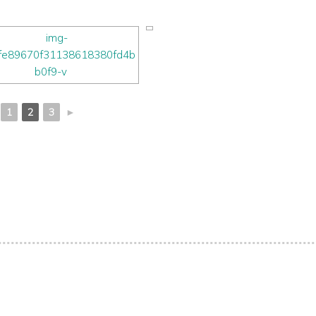
1
2
3
►