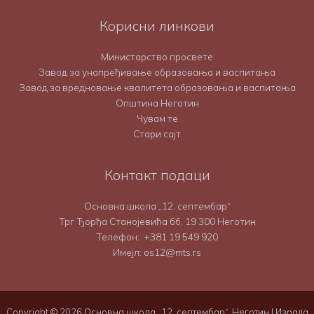
Корисни линкови
Министарство просвете
Завод за унапређивање образовања и васпитања
Завод за вредновање квалитета образовања и васпитања
Општина Неготин
Чувам те
Стари сајт
Контакт подаци
Основна школа „12. септембар“
Трг Ђорђа Станојевића бб, 19 300 Неготин
Телефон:
+381 19 549 920
Имејл: os12@mts.rs
Copyright © 2026 Основна школа „12. септембар“, Неготин | Израда