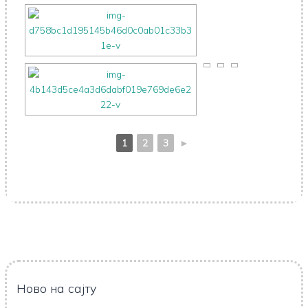
1
2
3
►
Ново на сајту