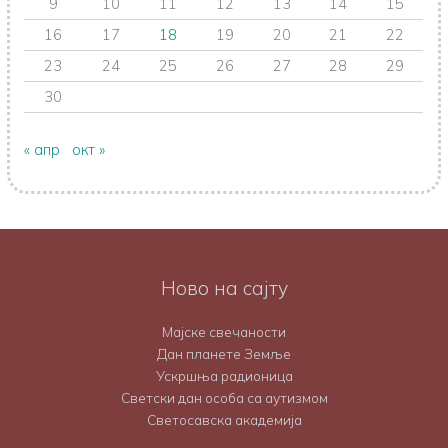
9
10
11
12
13
14
15
16
17
18
19
20
21
22
23
24
25
26
27
28
29
30
« апр
окт »
Ново на сајту
Мајске свечаности
Дан планете Земље
Ускршња радионица
Светски дан особа са аутизмом
Светосавска академија