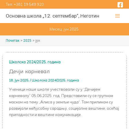
Пређи
Тел:
+381 19 549 920
на
Основна школа „12. септембар“, Неготин
садржај
Месец:
јун 2025.
Почетак
2025
јун
Школска 2024/2025. година
Дечји карневал
18. јун 2025.
/
Школска 2024/2025. година
Ученици наше школе учествовали су у “Дечијем
карневалу” 05.06.2025. год. Представили су се групном
маском на тему „Алиса у земљи чуда“. Том приликом су
развијали међусобну сарадњу, социјалне вештине, осећај
припадности и вештине комуникације.