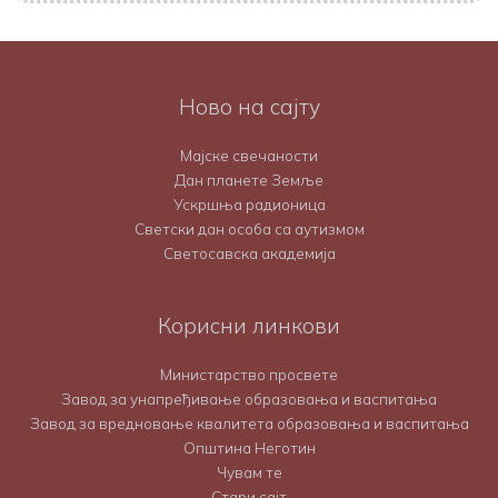
Ново на сајту
Мајске свечаности
Дан планете Земље
Ускршња радионица
Светски дан особа са аутизмом
Светосавска академија
Корисни линкови
Министарство просвете
Завод за унапређивање образовања и васпитања
Завод за вредновање квалитета образовања и васпитања
Општина Неготин
Чувам те
Стари сајт