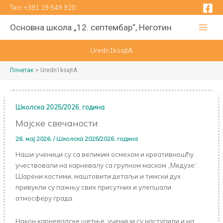
Пређи
Тел:
+381 19 549 920
на
Основна школа „12. септембар“, Неготин
садржај
Uredn1ksajtA
Почетак
Uredn1ksajtA
Школска 2025/2026. година
Мајске свечаности
26. мај 2026.
/
Школска 2025/2026. година
Наши ученици су са великим осмехом и креативношћу
учествовали на карневалу са групном маском „Медузе“.
Шарени костими, маштовити детаљи и тимски дух
привукли су пажњу свих присутних и улепшали
атмосферу града.
Након карневалске шетње, ученици су наступили и на