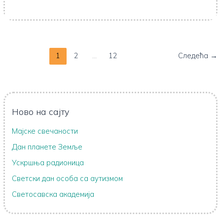
1
2
…
12
Следећа
→
Ново на сајту
Мајске свечаности
Дан планете Земље
Ускршња радионица
Светски дан особа са аутизмом
Светосавска академија