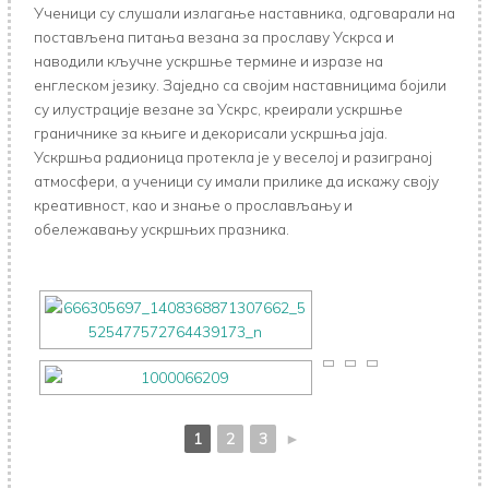
Ученици су слушали излагање наставника, одговарали на
постављена питања везана за прославу Ускрса и
наводили кључне ускршње термине и изразе на
енглеском језику. Заједно са својим наставницима бојили
су илустрације везане за Ускрс, креирали ускршње
граничнике за књиге и декорисали ускршња јаја.
Ускршња радионица протекла је у веселој и разиграној
атмосфери, а ученици су имали прилике да искажу своју
креативност, као и знање о прослављању и
обележавању ускршњих празника.
1
2
3
►