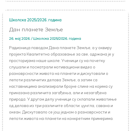
Школска 2025/2026. година
Дан планете Земље
26. мај 2026.
/
Школска 2025/2026. година
Радионица поводом Дана планете Земље, а у оквиру
пројекта Квалитетно образовање за све, одржана је у
просторијама наше школе. Ученици су на почетку
слушали и посматрали мотивациони видео о
разноврсности живота на планети и дискутовали о
лепоти различитих делова Земље, а затим са
наставницима анализирали бројне слике на којима су
приказана различита загађења, али и незагађена
природа. У другом делу ученици су склапали животиње
од делова из три различите области: џунгла, савана и
океан. Дискутовало се још једном о разноврсности и
лепоти живота на планети на конкретним примерима.