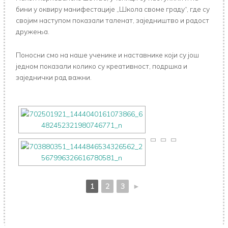
бини у оквиру манифестације „Школа своме граду“, где су
својим наступом показали таленат, заједништво и радост
дружења.
Поносни смо на наше ученике и наставнике који су још
једном показали колико су креативност, подршка и
заједнички рад важни.
1
2
3
►