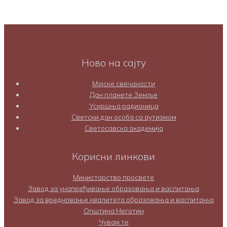
Ново на сајту
Мајске свечаности
Дан планете Земље
Ускршња радионица
Светски дан особа са аутизмом
Светосавска академија
Корисни линкови
Министарство просвете
Завод за унапређивање образовања и васпитања
Завод за вредновање квалитета образовања и васпитања
Општина Неготин
Чувам те