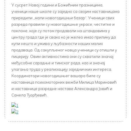
У сусрет Новој години и Божићним празницима,
ученици наше школе су заједно са својим наставницама
приредили „мали новогодишњи базар“. Ученици свих
разреда правили су новогодишње украсе, честитке и
поклоне, које су потом продавали на штандовима у
центру града где је свако ко је желео имао прилику да
купи нешто и ужива у љубазности наших малих
продаваца. Од сакупљеног новца ученици су отишли у
пицерију. Овим активностима они су схватили значај
међусобне сарадње и тимског рада, као и значај
улагања труда у реализацију заједничких интереса.
Координатори новогодишњег вашара биле су
наставница психомоторних вежби Милица Мариновић
и наставнице разредне наставе Александра Јовић и
Санела Ђорђевић.