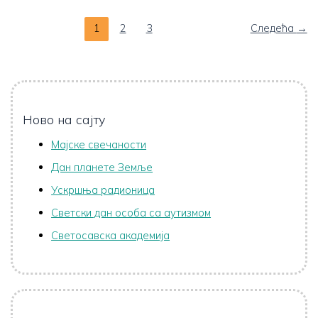
1
2
3
Следећа
→
Ново на сајту
Мајске свечаности
Дан планете Земље
Ускршња радионица
Светски дан особа са аутизмом
Светосавска академија