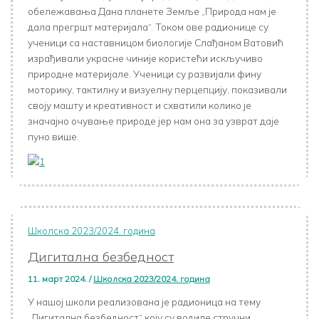
обележавања Дана планете Земље „Природа нам је
дала прегршт материјала“. Током ове радионице су
ученици са наставницом биологије Слађаном Ватовић
израђивали украсне чиније користећи искључиво
природне материјале. Ученици су развијали фину
моторику, тактилну и визуелну перцепцију, показивали
своју машту и креативност и схватили колико је
значајно очување природе јер нам она за узврат даје
пуно више.
Школска 2023/2024. година
Дигитална безбедност
11. март 2024.
/
Школска 2023/2024. година
У нашој школи реализована је радионица на тему
„Дигитална безбедност“ коју су водиле стручни