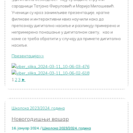
сарадници Татјана Фируловић и Марија Милошевић.
Ученици су кроз занимљиве презентације, кратке
филмове и интерактивни квиз научили како да
препознају дигитално насиље и разликују примерено и
непримерено понашање у дигиталном свету, као и
коме се треба обратити у случају да примете дигитално
насиље.
Презентација>>
1
2
3
►
Школска 2023/2024. година
Новогодишњи вашар
16. јануар 2024.
/
Школска 2023/2024. година